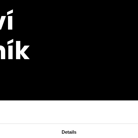
í
ník
ího muzea v Trzęsaczi
Details
řibližně hodinová naučná vycházka s průvodcem. Témata: 