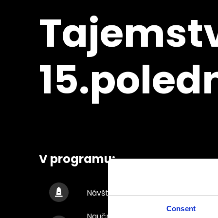
Tajemstv
15.poled
V programu:
Návštěva MuzeONu – Multimediáln
Consent
Naučná cesta po 15. poledníku – p