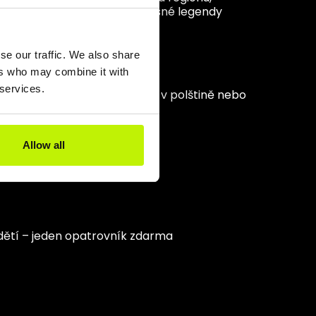
é zajímavosti Trzęsacze a úžasné legendy
se our traffic. We also share
ers who may combine it with
 services.
 školy i dospělé. Realizováno v polštině nebo
Allow all
dětí – jeden opatrovník zdarma