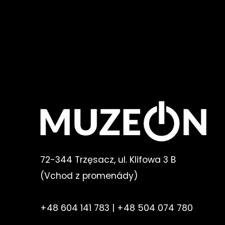
72-344 Trzęsacz, ul. Klifowa 3 B
(V
chod z promenády
)
+48 604 141 783
|
+48 504 074 780