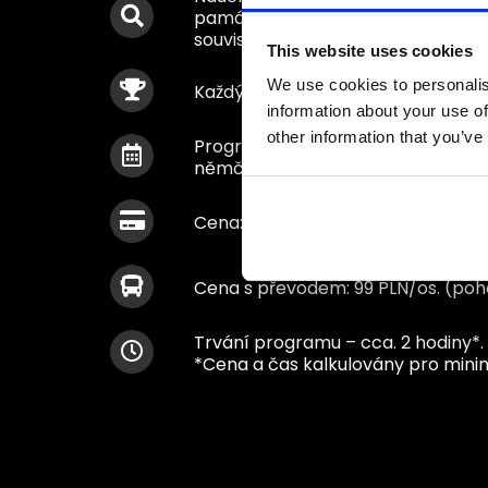
památky, včetně: zřícenina kostela
související s tímto místem, význam
This website uses cookies
We use cookies to personalis
Každý účastník získává „Evropské 
information about your use of
other information that you’ve
Program je realizován celoročně – 
němčině
Cena: 49 PLN/osoba
Cena s převodem: 99 PLN/os. (poh
Trvání programu – cca. 2 hodiny*.
*Cena a čas kalkulovány pro mini