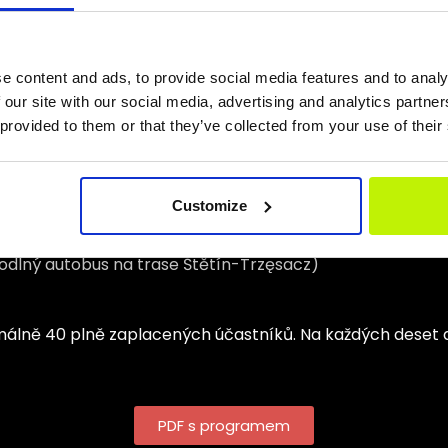
 v Trzęsaczi, vyhlídková plošina, historické a geografick
 15. poledníku
e content and ads, to provide social media features and to analy
osvědčení o pobytu na 15. poledníku“
 our site with our social media, advertising and analytics partn
 provided to them or that they’ve collected from your use of their
doporučujeme pro předškolní děti, základní školy, střední
Customize
odlný autobus na trase Štětín-Trzęsacz)
málně 40 plně zaplacených účastníků. Na každých deset 
PDF s programem