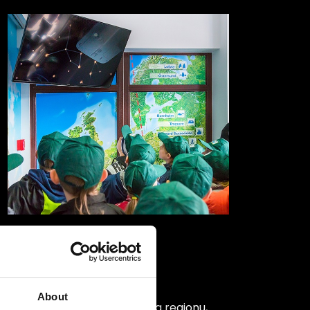
About
kulturní dědictví Trzęsacze a regionu,