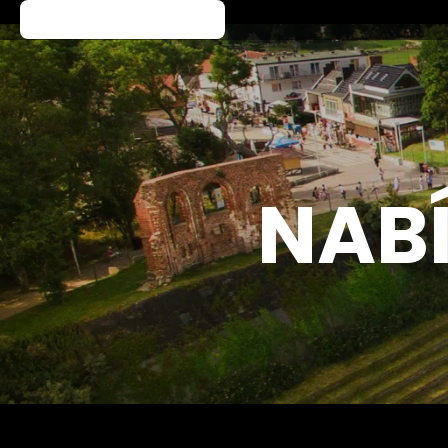
Koupit jízdenku
NAB