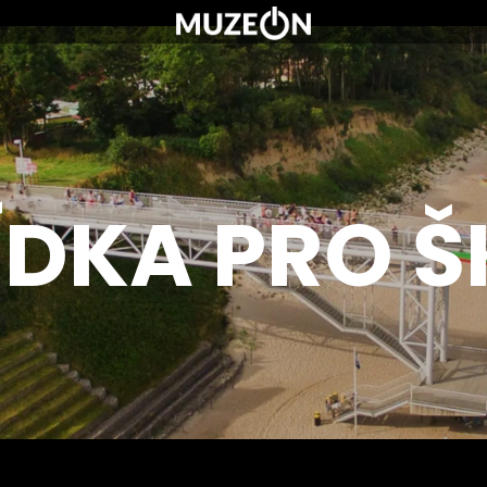
O MUZEU
NABÍDKA PRO
ŠKOLY
STOJÍ ZA TO VIDĚT
OTEVÍRACÍ DOBA
CENÍK
ÍDKA PRO Š