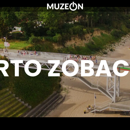
O MUZEUM
OFERTA DLA SZKÓŁ
WARTO ZOBACZYĆ
KONTAKT
CENNIK
RTO ZOBAC