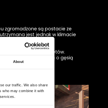
scu zgromadzone są postacie ze
 utrzymana jest jednak w klimacie
, czarownic czy szkieletów.
mosferę przyprawiającą o gęsią
About
se our traffic. We also share
ers who may combine it with
 services.