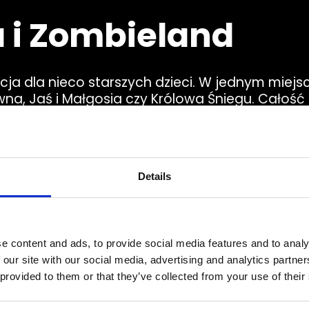
 i Zombieland
cja dla nieco starszych dzieci. W jednym miej
wna, Jaś i Małgosia czy Królowa Śniegu. Całość
nież Zombieland, gdzie nie zabraknie wampirów
ystycznymi dla horrorów elementami tworzy at
Details
Zobacz więcej
e content and ads, to provide social media features and to analy
 our site with our social media, advertising and analytics partn
 provided to them or that they’ve collected from your use of their