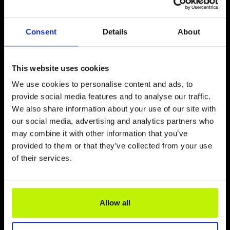
o długości ponad 36 metrów. Konstrukcja
jest doskonale widoczna z wielu kilometrów
i umożliwia doskonały widok na na Bałtyk
Consent
Details
About
oraz wybrzeże. Pozwala ona również
turystom na zejście bezpośrednio na plażę.
This website uses cookies
Zobacz więcej
We use cookies to personalise content and ads, to
provide social media features and to analyse our traffic.
We also share information about your use of our site with
our social media, advertising and analytics partners who
may combine it with other information that you’ve
provided to them or that they’ve collected from your use
of their services.
Allow all