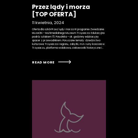
Przez lądy i morza
[TOP OFERTA]
11 kwietnia, 2024
Oferta dla szkół Przez lądy i morza W programie Zwiedzanie
MuzeON – Multimedialnego Muzeum Trzęsacza. Edukacyjna
podróż szlakiem 15. Południka – ok. godzinny edukacyjny
spacer z przewodnikiem. Poruszane tematy: dziedzictwo
kulturowe Trzęsacza i regionu, zabytki, m.in. ruiny kościoła w
Trzęsaczu, platforma widokowa, ciekawostki historyczne i…
READ MORE