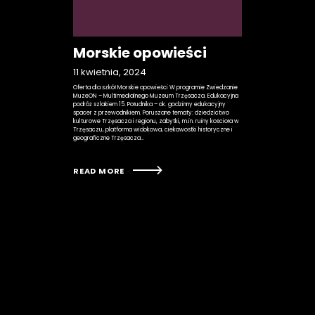
Morskie opowieści
11 kwietnia, 2024
Oferta dla szkół Morskie opowieści W programie Zwiedzanie
MuzeON – Multimedialnego Muzeum Trzęsacza. Edukacyjna
podróż szlakiem 15. Południka – ok. godzinny edukacyjny
spacer z przewodnikiem. Poruszane tematy: dziedzictwo
kulturowe Trzęsacza i regionu, zabytki, m.in. ruiny kościoła w
Trzęsaczu, platforma widokowa, ciekawostki historyczne i
geograficzne Trzęsacza…
READ MORE