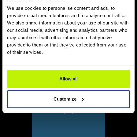
11 kwietnia, 2024
We use cookies to personalise content and ads, to
Oferta dla szkół Tajemnice wybrzeża W programie
Zwiedzanie MuzeON – Multimedialnego Muzeum Trzęsacza.
provide social media features and to analyse our traffic.
Edukacyjna podróż szlakiem 15. Południka – ok. godzinny
edukacyjny spacer z przewodnikiem. Poruszane tematy:
We also share information about your use of our site with
dziedzictwo kulturowe Trzęsacza i regionu, zabytki, m.in.
ruiny kościoła w Trzęsaczu, platforma widokowa, ciekawostki
our social media, advertising and analytics partners who
historyczne i geograficzne Trzęsacza…
may combine it with other information that you’ve
provided to them or that they’ve collected from your use
READ MORE
of their services.
Allow all
Customize