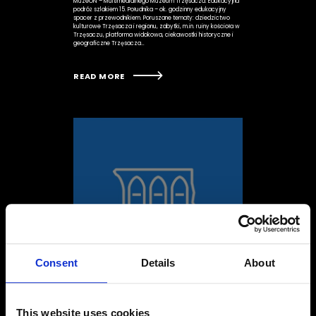
MuzeON – Multimedialnego Muzeum Trzęsacza. Edukacyjna
podróż szlakiem 15. Południka – ok. godzinny edukacyjny
spacer z przewodnikiem. Poruszane tematy: dziedzictwo
kulturowe Trzęsacza i regionu, zabytki, m.in. ruiny kościoła w
Trzęsaczu, platforma widokowa, ciekawostki historyczne i
geograficzne Trzęsacza…
READ MORE
Consent
Details
About
Tajemnice wybrzeża
This website uses cookies