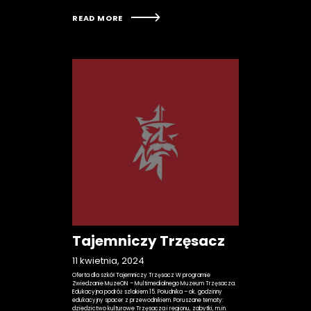
READ MORE
Tajemniczy Trzęsacz
11 kwietnia, 2024
Oferta dla szkół Tajemniczy Trzęsacz W programie
Zwiedzanie MuzeON – Multimedialnego Muzeum Trzęsacza.
Edukacyjna podróż szlakiem 15. Południka – ok. godzinny
edukacyjny spacer z przewodnikiem. Poruszane tematy:
dziedzictwo kulturowe Trzęsacza i regionu, zabytki, m.in.