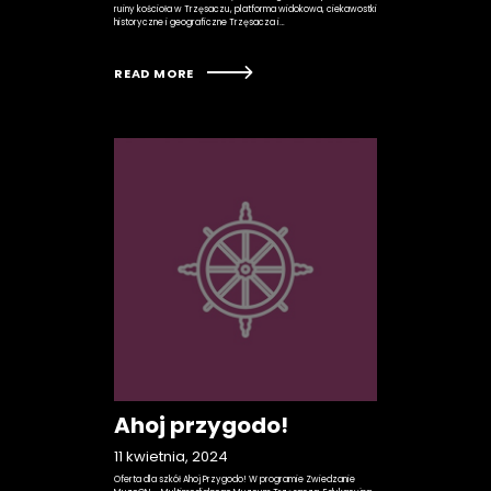
ruiny kościoła w Trzęsaczu, platforma widokowa, ciekawostki
historyczne i geograficzne Trzęsacza i…
READ MORE
Ahoj przygodo!
11 kwietnia, 2024
Oferta dla szkół Ahoj Przygodo! W programie Zwiedzanie