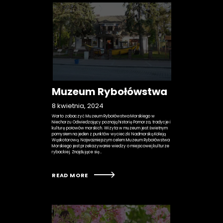
Muzeum Rybołówstwa
8 kwietnia, 2024
Warto zobaczyć Muzeum Rybołówstwa Morskiego w
Niechorzu Odwiedzający poznają historię Pomorza, tradycje i
kulturę połowów morskich. Wizyta w muzeum jest świetnym
pomysłem na jeden z punktów wycieczki Nadmorską Koleją
Wąskotorową. Najważniejszym celem Muzeum Rybołówstwa
Morskiego jest przekazywanie wiedzy o miejscowej kulturze
rybackiej. Znajdujące się…
READ MORE