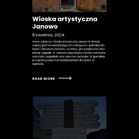
Wioska artystyczna
Janowo
8 kwietnia, 2024
Warto zobaczyć Wioska Artystyczna Janowo W okresie
wakacyjnym na odwiedzających czekają m.in. spektakle dla
dzieci i dorosłych, koncerty, wystawy, gra wiejska oraz dwa
pokoje zagadek. W Janowie mają miejsce również wernisaże,
warsztaty, pogadanki oraz wieczory autorskie. W specjalnie
przygotowywanych przedstawieniach dla dzieci, to
najmłodsi…
READ MORE