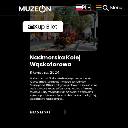
DE
PL
CS
Kup Bilet
O MUZEUM
OFERTA DLA SZKÓŁ
WARTO ZOBACZYĆ
Nadmorska Kolej
KONTAKT
Wąskotorowa
CENNIK
8 kwietnia, 2024
Warto zobaczyć Nadmorska Kolej Wąskotorowa Jedna z
najpopularniejszych atrakcji Pomorza Zachodniego.
Działająca od 1896 roku kolejka wąskotorowa kursuje m. in. na
trasie Trzęsacz - Pogorzelica. Pociąg jedzie z minimalną
prędkością, aby móc podziwiać malownicze krajobrazy i
wykonać pamiątkowe zdjęcia. Podróżując Nadmorską Koleją
Wąskotorową można dotrzeć…
READ MORE