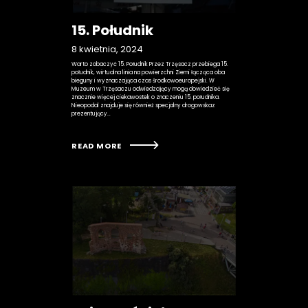
15. Południk
8 kwietnia, 2024
Warto zobaczyć 15. Południk Przez Trzęsacz przebiega 15.
południk, wirtualna linia na powierzchni Ziemi łącząca oba
bieguny i wyznaczająca czas środkowoeuropejski. W
Muzeum w Trzęsaczu odwiedzający mogą dowiedzieć się
znacznie więcej ciekawostek o znaczeniu 15. południka.
Nieopodal znajduje się również specjalny drogowskaz
prezentujący…
READ MORE