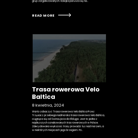
grup zorganizowanych. Kolejka porusza się na…
READ MORE
Trasa rowerowa Velo
Baltica
8 kwietnia, 2024
Warto zobaczyć Trasa rowerowa Velo Baltica Przez
Trzęsacz przebiega nadmorska trasa rowerowa Velo Baltica,
ciągnąca się od Świnoujścia do Elbląga. Jest to jedna z
najdłuższych oznakowanych tras rowerowych w Polsce.
Zdecydowana większość trasy prowadzi tuż nad morzem, a
w niektórych miejscach jego brzegiem. Po…