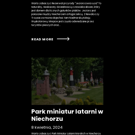
Warto zobaczyć Rezerwat przyrody "Jezioro Liwia Łuża" To
naturalny, nieskażony działalnością człowieka akwen, który
jest domem dla licznych gatunków ptaków. Jezioro jest
położone między Niechorzem a Pogorzelicą. Z Rewala czy
Trzęsacza można dojechać tam Nadmorską Koleją
Wąskotorową. Miejsce jest często odwiedzane przez
turystów pieszych oraz…
READ MORE
Park miniatur latarni w
Niechorzu
8 kwietnia, 2024
Warto zobaczyć Park Miniatur Latarni Morskich w Niechorzu