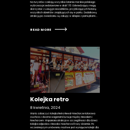
Na turystów czekają wszystkie latarnie morskie polskiego
wybrzeża przedstawione w skali 1:10. Odwiedzający mogą
skorzystać z usług przewodników, przybliżających historię
wszystkich obiektów znajdujących się w parku. Dodatkową
atrakcją po zwiedzaniu są zakupy w sklepie z pamiątkami.…
READ MORE
Kolejka retro
8 kwietnia, 2024
Warto zobaczyć Kolejka Retro Rewal-Niechorze Kolorowa
ciuchcia z dwoma wagonami kursuje między Rewalem i
Niechorzem. Wspaniała atrakcja w szczególności dla dzieci.
Kolejka odjeżdża z Rewala i Niechorza 8 razy dziennie. Po
wcześniejszym umówieniu możliwe jest wynajęcie kolejki dla