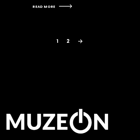
READ MORE
>
1
2