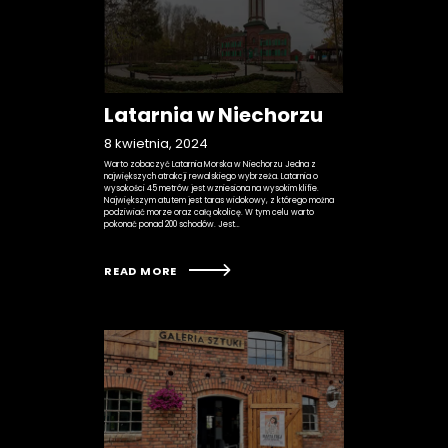
Latarnia w Niechorzu
8 kwietnia, 2024
Warto zobaczyć Latarnia Morska w Niechorzu Jedna z
największych atrakcji rewalskiego wybrzeża. Latarnia o
wysokości 45 metrów jest wzniesiona na wysokim klifie.
Największym atutem jest taras widokowy, z którego można
podziwiać morze oraz całą okolicę. W tym celu warto
pokonać ponad 200 schodów. Jest…
READ MORE