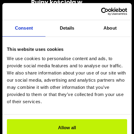
Ruiny kościoła w
Trzęsaczu
8 kwietnia, 2024
Warto zobaczyć Ruiny Kościoła w Trzęsaczu Jedno z
Consent
Details
About
najbardziej znanych miejsc na polskim wybrzeżu. Legendarna
historia średniowiecznego kościoła, o którego istnieniu
przypomina obecnie jedynie fragment południowej ściany.
Kościół na przestrzeni lat stał się prawdziwym symbolem
walki człowieka z żywiołem. Ruiny Kościoła w Trzęsaczu
można…
This website uses cookies
We use cookies to personalise content and ads, to
READ MORE
provide social media features and to analyse our traffic.
We also share information about your use of our site with
our social media, advertising and analytics partners who
may combine it with other information that you’ve
provided to them or that they’ve collected from your use
of their services.
Allow all
Park wieloryba