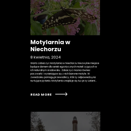
Motylarnia w
Niechorzu
8 kwietnia, 2024
Warto zobaczyć Motylarnia w Niechorzu Niezwykłe miejsce
będące domem dla setek egzotycznych moteli żyjących w
ich naturalnym środowisku. Zobaczyć można również
poczwarki i wyłaniające się z nich barwne motyle. W
zwiedzaniu pomogą przewodnicy, którzy odpowiedzą na
nurtujące pytania. Motylarnia znajduje się tuż przy Latarni…
READ MORE